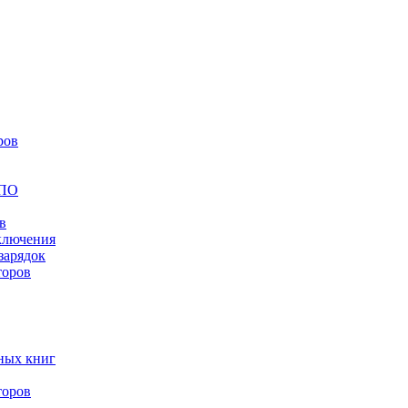
ров
 ПО
в
ключения
зарядок
торов
ных книг
торов