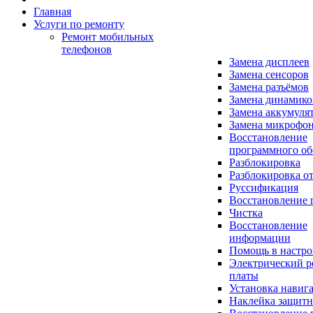
Главная
Услуги по ремонту
Ремонт мобильных
телефонов
Замена дисплеев
Замена сенсоров
Замена разъёмов
Замена динамико
Замена аккумуля
Замена микрофо
Восстановление
программного об
Разблокировка
Разблокировка от
Руссификация
Восстановление 
Чистка
Восстановление
информации
Помощь в настро
Электрический р
платы
Установка навиг
Наклейка защитн