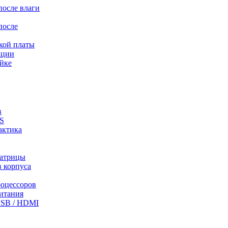
после влаги
после
кой платы
ации
йке
в
S
актика
матрицы
в корпуса
роцессоров
питания
USB / HDMI