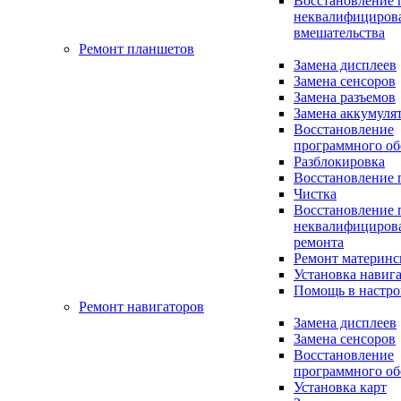
Восстановление 
неквалифициров
вмешательства
Ремонт планшетов
Замена дисплеев
Замена сенсоров
Замена разъемов
Замена аккумуля
Восстановление
программного об
Разблокировка
Восстановление 
Чистка
Восстановление 
неквалифициров
ремонта
Ремонт материнс
Установка навиг
Помощь в настро
Ремонт навигаторов
Замена дисплеев
Замена сенсоров
Восстановление
программного об
Установка карт