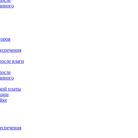
после
анного
торов
еспечения
после влаги
после
анного
кой платы
ации
йке
еспечения