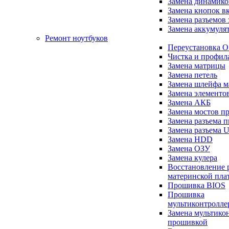
Замена динамико
Замена кнопок в
Замена разъемов 
Замена аккумуля
Ремонт ноутбуков
Переустановка O
Чистка и профил
Замена матрицы
Замена петель
Замена шлейфа 
Замена элементо
Замена АКБ
Замена мостов п
Замена разъема 
Замена разъема 
Замена HDD
Замена ОЗУ
Замена кулера
Восстановление 
материнской пла
Прошивка BIOS
Прошивка
мультиконтролле
Замена мультикон
прошивкой