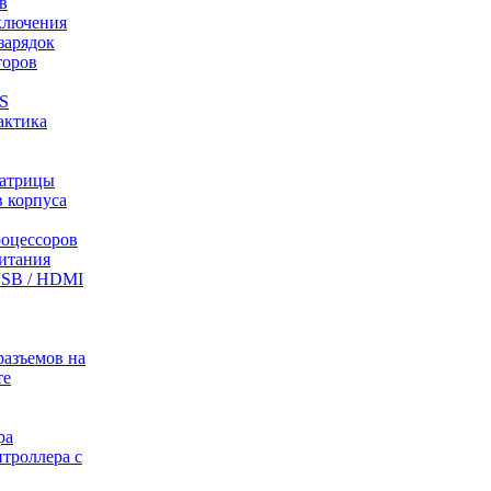
в
ключения
зарядок
торов
S
актика
матрицы
в корпуса
роцессоров
питания
USB / HDMI
разъемов на
те
ра
троллера с