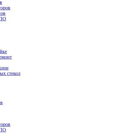
в
торов
нов
 ПО
йке
емонт
ации
ых стекол
ов
торов
 ПО