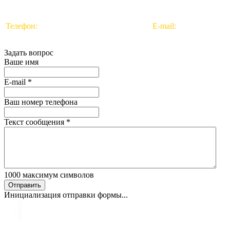
Телефон:
8 (044) 540-04-50, 8 (029) 540-
E-mail:
04-50
info@pozitive.by
Задать вопрос
Ваше имя
E-mail
*
Ваш номер телефона
Текст сообщения
*
1000
максимум символов
Отправить
Инициализация отправки формы...