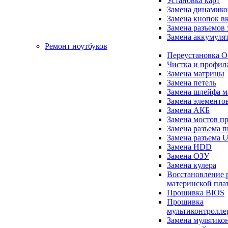
Установка карт
Замена динамико
Замена кнопок в
Замена разъемов 
Замена аккумуля
Ремонт ноутбуков
Переустановка O
Чистка и профил
Замена матрицы
Замена петель
Замена шлейфа 
Замена элементо
Замена АКБ
Замена мостов п
Замена разъема 
Замена разъема 
Замена HDD
Замена ОЗУ
Замена кулера
Восстановление 
материнской пла
Прошивка BIOS
Прошивка
мультиконтролле
Замена мультикон