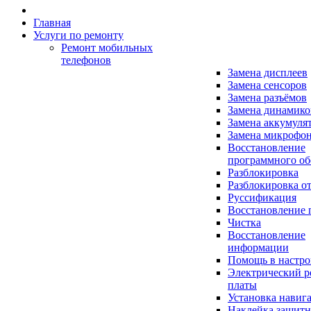
Главная
Услуги по ремонту
Ремонт мобильных
телефонов
Замена дисплеев
Замена сенсоров
Замена разъёмов
Замена динамико
Замена аккумуля
Замена микрофо
Восстановление
программного об
Разблокировка
Разблокировка от
Руссификация
Восстановление 
Чистка
Восстановление
информации
Помощь в настро
Электрический р
платы
Установка навиг
Наклейка защитн